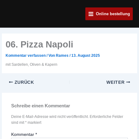
Zum
Main
Inhalt
Online bestellung
Menu
springen
06. Pizza Napoli
Kommentar verfassen
/ Von
Rames
/
13. August 2025
mit Sardellen, Oliven & Kapern
ZURÜCK
WEITER
Schreibe einen Kommentar
Deine E-Mail-Adresse wird nicht veröffentlicht.
Erforderliche Felder
sind mit
*
markiert
Kommentar
*