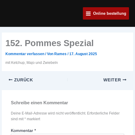
Zum
Main
Inhalt
Online bestellung
Menu
springen
152. Pommes Spezial
Kommentar verfassen
/ Von
Rames
/
17. August 2025
mit Ketchup, Majo und Zwiebeln
ZURÜCK
WEITER
Schreibe einen Kommentar
Deine E-Mail-Adresse wird nicht veröffentlicht.
Erforderliche Felder
sind mit
*
markiert
Kommentar
*