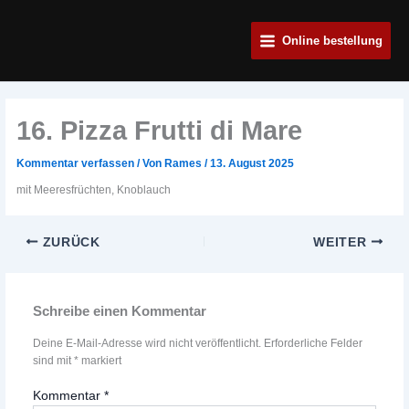
Zum
Main
Inhalt
Online bestellung
Menu
springen
16. Pizza Frutti di Mare
Kommentar verfassen
/ Von
Rames
/
13. August 2025
mit Meeresfrüchten, Knoblauch
ZURÜCK
WEITER
Schreibe einen Kommentar
Deine E-Mail-Adresse wird nicht veröffentlicht.
Erforderliche Felder
sind mit
*
markiert
Kommentar
*