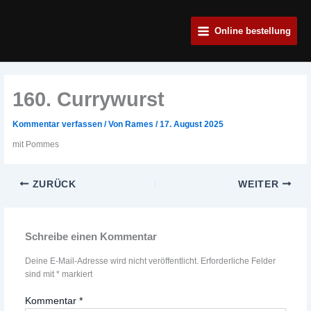
Zum
Main
Inhalt
Online bestellung
Menu
springen
160. Currywurst
Kommentar verfassen
/ Von
Rames
/
17. August 2025
mit Pommes
ZURÜCK
WEITER
Schreibe einen Kommentar
Deine E-Mail-Adresse wird nicht veröffentlicht.
Erforderliche Felder
sind mit
*
markiert
Kommentar
*