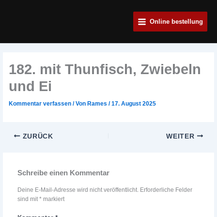
Zum
Main
Inhalt
Online bestellung
Menu
springen
182. mit Thunfisch, Zwiebeln
und Ei
Kommentar verfassen
/ Von
Rames
/
17. August 2025
ZURÜCK
WEITER
Schreibe einen Kommentar
Deine E-Mail-Adresse wird nicht veröffentlicht.
Erforderliche Felder
sind mit
*
markiert