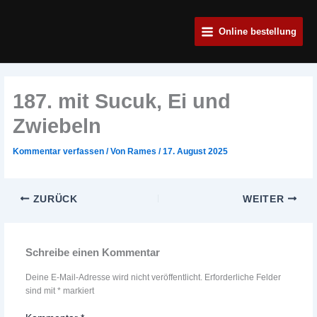
Zum
Main
Inhalt
Online bestellung
Menu
springen
187. mit Sucuk, Ei und
Zwiebeln
Kommentar verfassen
/ Von
Rames
/
17. August 2025
ZURÜCK
WEITER
Schreibe einen Kommentar
Deine E-Mail-Adresse wird nicht veröffentlicht.
Erforderliche Felder
sind mit
*
markiert