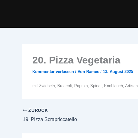
Zum
Inhalt
springen
20. Pizza Vegetaria
Kommentar verfassen
/ Von
Rames
/
13. August 2025
mit Zwiebeln, Broccoli, Paprika, Spinat, Knoblauch, Artisc
ZURÜCK
19. Pizza Scrapriccatello