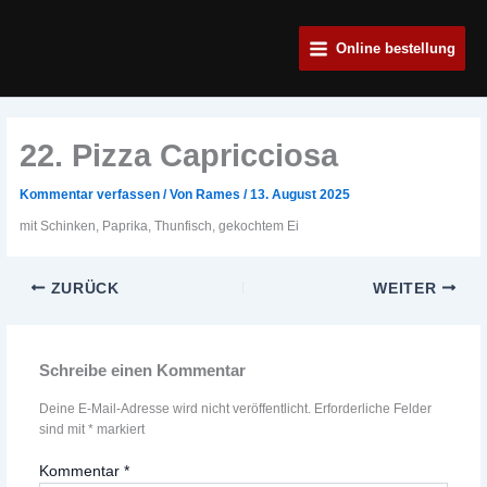
Zum
Main
Inhalt
Online bestellung
Menu
springen
22. Pizza Capricciosa
Kommentar verfassen
/ Von
Rames
/
13. August 2025
mit Schinken, Paprika, Thunfisch, gekochtem Ei
ZURÜCK
WEITER
Schreibe einen Kommentar
Deine E-Mail-Adresse wird nicht veröffentlicht.
Erforderliche Felder
sind mit
*
markiert
Kommentar
*