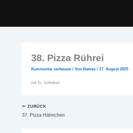
Zum
Inhalt
springen
38. Pizza Rührei
Kommentar verfassen
/ Von
Rames
/
17. August 2025
mit Ei, Schinken
ZURÜCK
37. Pizza Hähnchen