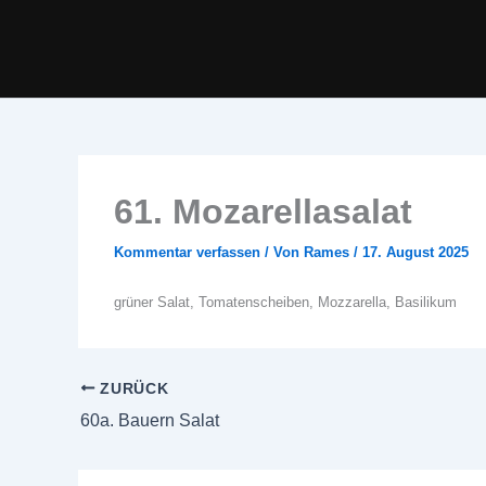
Zum
Inhalt
springen
61. Mozarellasalat
Kommentar verfassen
/ Von
Rames
/
17. August 2025
grüner Salat, Tomatenscheiben, Mozzarella, Basilikum
ZURÜCK
60a. Bauern Salat