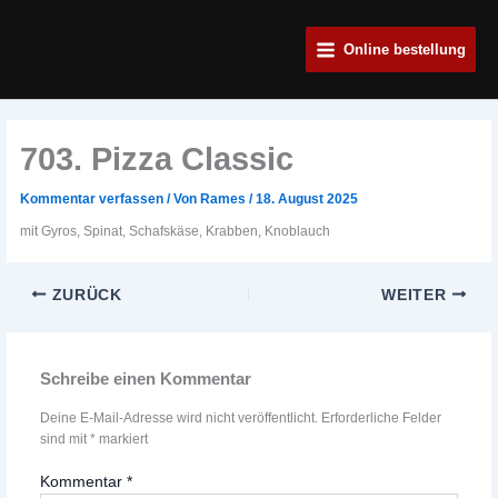
Zum
Main
Inhalt
Online bestellung
Menu
springen
703. Pizza Classic
Kommentar verfassen
/ Von
Rames
/
18. August 2025
mit Gyros, Spinat, Schafskäse, Krabben, Knoblauch
ZURÜCK
WEITER
Schreibe einen Kommentar
Deine E-Mail-Adresse wird nicht veröffentlicht.
Erforderliche Felder
sind mit
*
markiert
Kommentar
*