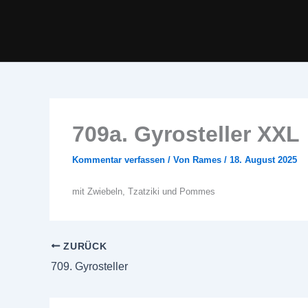
Zum
Inhalt
springen
709a. Gyrosteller XXL
Kommentar verfassen
/ Von
Rames
/
18. August 2025
mit Zwiebeln, Tzatziki und Pommes
ZURÜCK
709. Gyrosteller