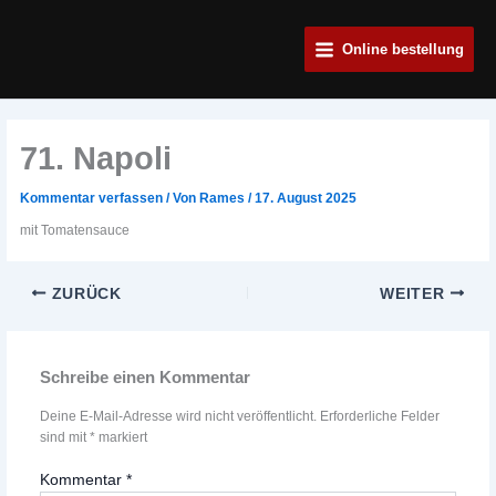
Zum
Main
Inhalt
Online bestellung
Menu
springen
71. Napoli
Kommentar verfassen
/ Von
Rames
/
17. August 2025
mit Tomatensauce
ZURÜCK
WEITER
Schreibe einen Kommentar
Deine E-Mail-Adresse wird nicht veröffentlicht.
Erforderliche Felder
sind mit
*
markiert
Kommentar
*