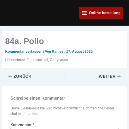
Zum
Main
Inhalt
Online bestellung
Menu
springen
84a. Pollo
Kommentar verfassen
/ Von
Rames
/
17. August 2025
Hühnerbrust, Fruchtcocktail, Currysauce
ZURÜCK
WEITER
Schreibe einen Kommentar
Deine E-Mail-Adresse wird nicht veröffentlicht.
Erforderliche Felder
sind mit
*
markiert
Kommentar
*