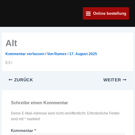
Zum
Main
Inhalt
Online bestellung
Menu
springen
Alt
Kommentar verfassen
/ Von
Rames
/
17. August 2025
0,5 l
ZURÜCK
WEITER
Schreibe einen Kommentar
Deine E-Mail-Adresse wird nicht veröffentlicht.
Erforderliche Felder
sind mit
*
markiert
Kommentar
*