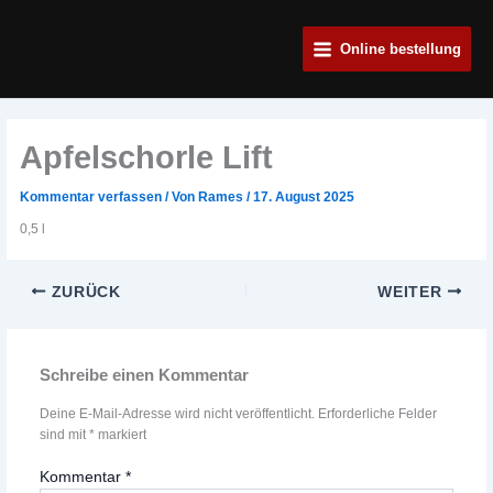
Zum
Main
Inhalt
Online bestellung
Menu
springen
Apfelschorle Lift
Kommentar verfassen
/ Von
Rames
/
17. August 2025
0,5 l
ZURÜCK
WEITER
Schreibe einen Kommentar
Deine E-Mail-Adresse wird nicht veröffentlicht.
Erforderliche Felder
sind mit
*
markiert
Kommentar
*