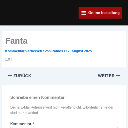
Zum
Main
Inhalt
Online bestellung
Menu
springen
Fanta
Kommentar verfassen
/ Von
Rames
/
17. August 2025
1,0 l
ZURÜCK
WEITER
Schreibe einen Kommentar
Deine E-Mail-Adresse wird nicht veröffentlicht.
Erforderliche Felder
sind mit
*
markiert
Kommentar
*