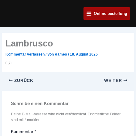
Zum
Main
Inhalt
Online bestellung
Menu
springen
Lambrusco
Kommentar verfassen
/ Von
Rames
/
18. August 2025
0,7 l
ZURÜCK
WEITER
Schreibe einen Kommentar
Deine E-Mail-Adresse wird nicht veröffentlicht.
Erforderliche Felder
sind mit
*
markiert
Kommentar
*