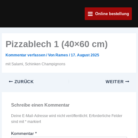
Zum
Main
Inhalt
Online bestellung
Menu
springen
Pizzablech 1 (40×60 cm)
Kommentar verfassen
/ Von
Rames
/
17. August 2025
mit Salami, Schinken Champignons
ZURÜCK
WEITER
Schreibe einen Kommentar
Deine E-Mail-Adresse wird nicht veröffentlicht.
Erforderliche Felder
sind mit
*
markiert
Kommentar
*