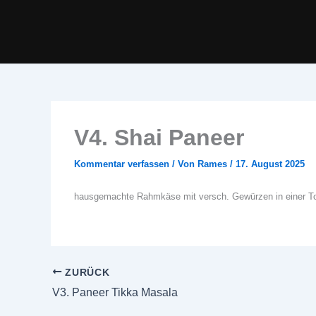
Zum
Inhalt
springen
V4. Shai Paneer
Kommentar verfassen
/ Von
Rames
/
17. August 2025
hausgemachte Rahmkäse mit versch. Gewürzen in einer 
ZURÜCK
V3. Paneer Tikka Masala